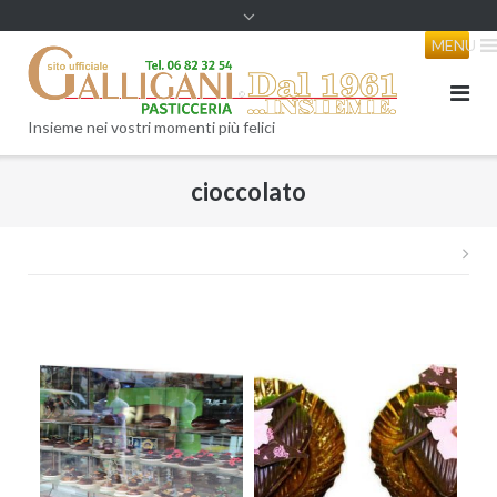
content
MENU
Insieme nei vostri momenti più felici
cioccolato
Nav
arti