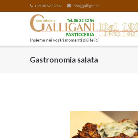
Skip
+39 06 82 32 54
info@galligani.it
to
content
Insieme nei vostri momenti più felici
Gastronomia salata