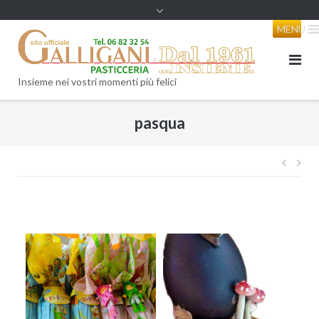
content
MENU
Insieme nei vostri momenti più felici
pasqua
Navi
artico