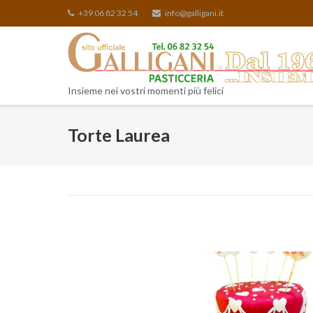
Skip
+39 06 82 32 54
info@galligani.it
to
content
Insieme nei vostri momenti più felici
Torte Laurea