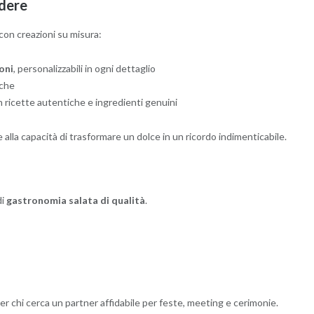
idere
con creazioni su misura:
oni
, personalizzabili in ogni dettaglio
iche
n ricette autentiche e ingredienti genuini
 alla capacità di trasformare un dolce in un ricordo indimenticabile.
di
gastronomia salata di qualità
.
er chi cerca un partner affidabile per feste, meeting e cerimonie.