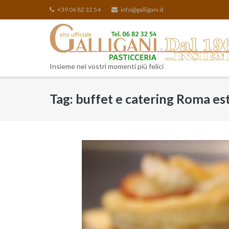
Skip
+39 06 82 32 54
info@galligani.it
to
content
Insieme nei vostri momenti più felici
Tag:
buffet e catering Roma es