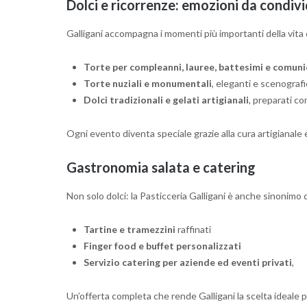
Dolci e ricorrenze: emozioni da condiv
Galligani accompagna i momenti più importanti della vita 
Torte per compleanni, lauree, battesimi e comuni
Torte nuziali e monumentali
, eleganti e scenograf
Dolci tradizionali e gelati artigianali
, preparati co
Ogni evento diventa speciale grazie alla cura artigianale e
Gastronomia salata e catering
Non solo dolci: la Pasticceria Galligani è anche sinonimo 
Tartine e tramezzini
raffinati
Finger food e buffet personalizzati
Servizio catering per aziende ed eventi privati
,
Un’offerta completa che rende Galligani la scelta ideale p