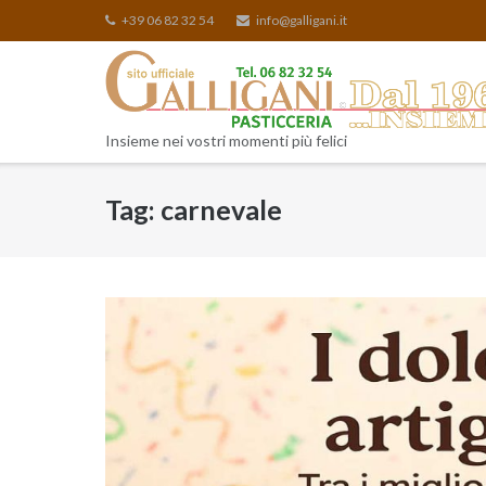
Skip
+39 06 82 32 54
info@galligani.it
to
content
Insieme nei vostri momenti più felici
Tag:
carnevale