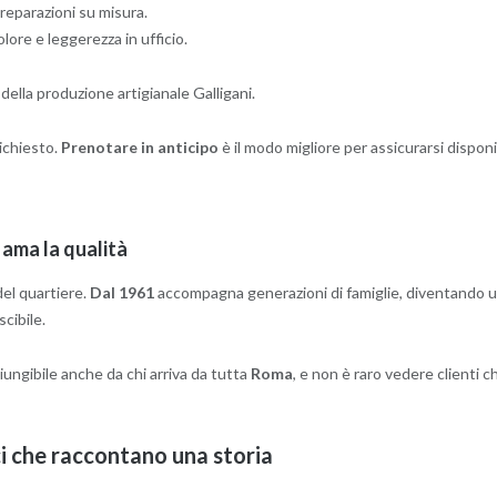
 preparazioni su misura.
olore e leggerezza in ufficio.
della produzione artigianale Galligani.
ichiesto.
Prenotare in anticipo
è il modo migliore per assicurarsi disponib
ama la qualità
del quartiere.
Dal 1961
accompagna generazioni di famiglie, diventando un
scibile.
ungibile anche da chi arriva da tutta
Roma
, e non è raro vedere clienti c
lci che raccontano una storia