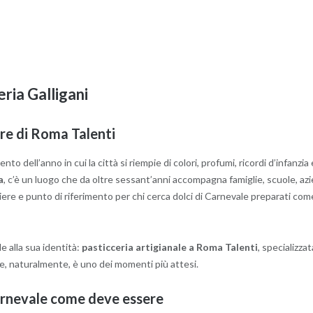
eria Galligani
ore di Roma Talenti
o dell’anno in cui la città si riempie di colori, profumi, ricordi d’infanzia
a
, c’è un luogo che da oltre sessant’anni accompagna famiglie, scuole, azie
tiere e punto di riferimento per chi cerca dolci di Carnevale preparati com
e alla sua identità:
pasticceria artigianale a Roma Talenti
, specializza
ale, naturalmente, è uno dei momenti più attesi.
Carnevale come deve essere