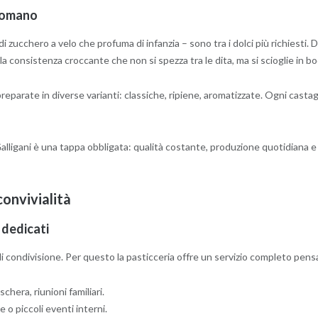
 romano
a di zucchero a velo che profuma di infanzia – sono tra i dolci più richiesti
a consistenza croccante che non si spezza tra le dita, ma si scioglie in bo
preparate in diverse varianti: classiche, ripiene, aromatizzate. Ogni casta
Galligani è una tappa obbligata: qualità costante, produzione quotidiana e
convivialità
 dedicati
 condivisione. Per questo la pasticceria offre un servizio completo pensa
hera, riunioni familiari.
 o piccoli eventi interni.