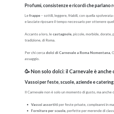
Profumi, consistenze e ricordi che parlano
Le
frappe
– sottili, leggere, friabili, con quella spolverat
e lasciate riposare il tempo necessario per ottenere quell
Accanto a loro, le
castagnole
, piccole, morbide, dorate, 
tradizione, di Roma.
Per chi cerca
dolci di Carnevale a Roma Nomentana
, 
assaggio.
🥳 Non solo dolci: il Carnevale è anche 
Vassoi per feste, scuole, aziende e catering
Il Carnevale non è solo un momento di gusto, ma anche di
Vassoi assortiti
per feste private, compleanni in masc
Forniture per scuole
, perfette per merende di classe