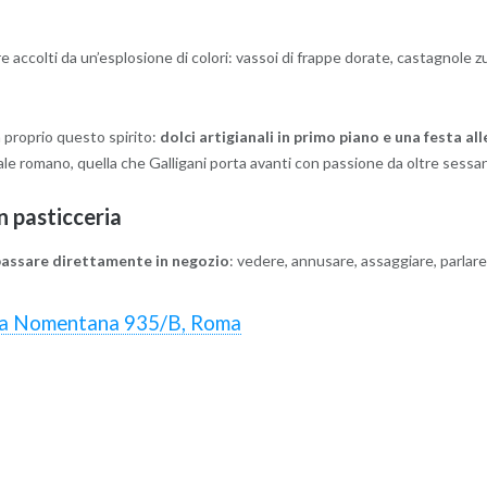
e accolti da un’esplosione di colori: vassoi di frappe dorate, castagnole z
proprio questo spirito:
dolci artigianali in primo piano e una festa al
evale romano, quella che Galligani porta avanti con passione da oltre sessan
in pasticceria
passare direttamente in negozio
: vedere, annusare, assaggiare, parlar
a Nomentana 935/B, Roma