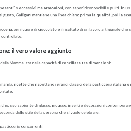
pesanti” o eccessivi, ma
armoniosi
, con sapori riconoscibili e puliti. I
l gusto, Galligani mantiene una linea chiara:
prima la qualità, poi la sc
ceria, ogni cuore di cioccolato è il risultato di un lavoro artigianale che
 controllato.
one: il vero valore aggiunto
a della Mamma, sta nella capacità di
conciliare tre dimensioni
:
manda, ricette che rispettano i grandi classici della pasticceria italiana e 
ontate.
iche, uso sapiente di glasse, mousse, inserti e decorazioni contempora
seconda dello stile della persona che si vuole celebrare.
 pasticcerie concorrenti: