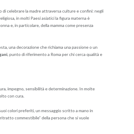
rio di celebrare la madre attraversa culture e confini: negli
ligiosa, in molti Paesi asiatici la figura materna è
a donna e, in particolare, della mamma come presenza
osta, una decorazione che richiama una passione o un
gani
, punto di riferimento a Roma per chi cerca qualità e
e cura, impegno, sensibilità e determinazione. In molte
lto con cura.
suoi colori preferiti, un messaggio scritto a mano in
“ritratto commestibile” della persona che si vuole