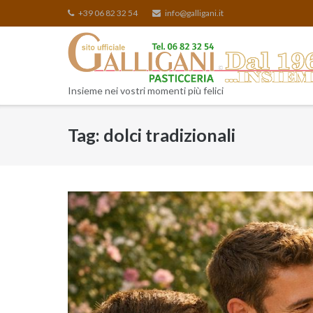
Skip
+39 06 82 32 54
info@galligani.it
to
content
Insieme nei vostri momenti più felici
Tag:
dolci tradizionali