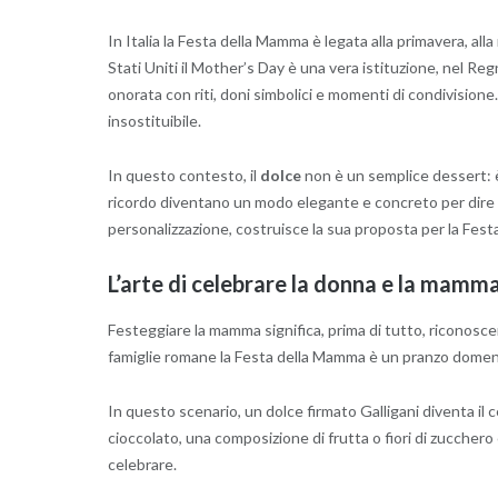
In Italia la Festa della Mamma è legata alla primavera, alla 
Stati Uniti il Mother’s Day è una vera istituzione, nel Regn
onorata con riti, doni simbolici e momenti di condivisione
insostituibile.
In questo contesto, il
dolce
non è un semplice dessert: è
ricordo diventano un modo elegante e concreto per dire “
personalizzazione, costruisce la sua proposta per la Fes
L’arte di celebrare la donna e la mamm
Festeggiare la mamma significa, prima di tutto, riconosce
famiglie romane la Festa della Mamma è un pranzo domenic
In questo scenario, un dolce firmato Galligani diventa il c
cioccolato, una composizione di frutta o fiori di zuccher
celebrare.