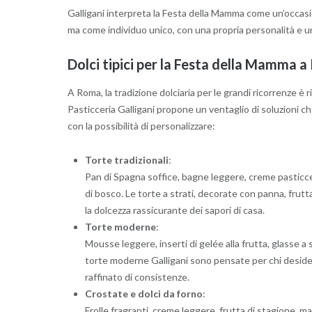
Galligani interpreta la Festa della Mamma come un’occas
ma come individuo unico, con una propria personalità e un
Dolci tipici per la Festa della Mamma 
A Roma, la tradizione dolciaria per le grandi ricorrenze è 
Pasticceria Galligani propone un ventaglio di soluzioni 
con la possibilità di personalizzare:
Torte tradizionali
:
Pan di Spagna soffice, bagne leggere, creme pasticcere 
di bosco. Le torte a strati, decorate con panna, frutt
la dolcezza rassicurante dei sapori di casa.
Torte moderne
:
Mousse leggere, inserti di gelée alla frutta, glasse a 
torte moderne Galligani sono pensate per chi deside
raffinato di consistenze.
Crostate e dolci da forno
:
Frolle fragranti, creme leggere, frutta di stagione, m