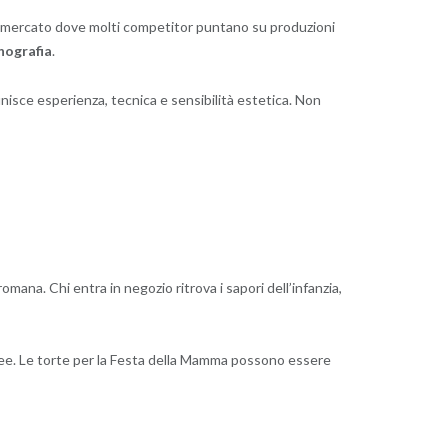
n un mercato dove molti competitor puntano su produzioni
enografia
.
 unisce esperienza, tecnica e sensibilità estetica. Non
romana. Chi entra in negozio ritrova i sapori dell’infanzia,
nee. Le torte per la Festa della Mamma possono essere