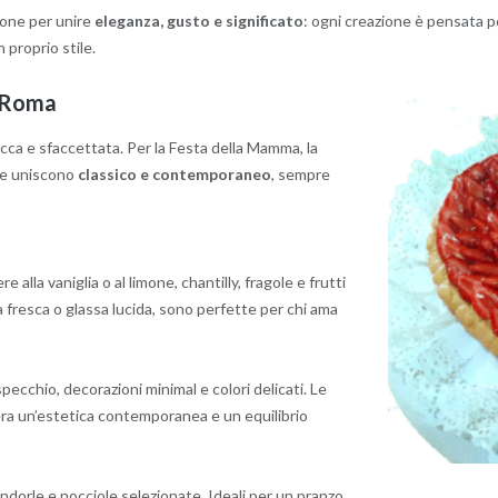
ione per unire
eleganza, gusto e significato
: ogni creazione è pensata pe
 proprio stile.
a Roma
ricca e sfaccettata. Per la Festa della Mamma, la
che uniscono
classico e contemporaneo
, sempre
alla vaniglia o al limone, chantilly, fragole e frutti
a fresca o glassa lucida, sono perfette per chi ama
specchio, decorazioni minimal e colori delicati. Le
ra un’estetica contemporanea e un equilibrio
andorle e nocciole selezionate. Ideali per un pranzo