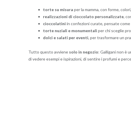
torte su misura
per la mamma, con forme, colori,
realizzazioni di cioccolato personalizzate
, co
cioccolatini
in confezioni curate, pensate come p
torte nuziali e monumentali
per chi sceglie pr
dolci e salati per eventi
, per trasformare un pr
Tutto questo avviene
solo in negozio
: Galligani non è 
di vedere esempi e ispirazioni, di sentire i profumi e percep