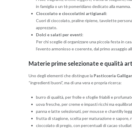
in famiglia o un tè pomeridiano dedicato alla mamma.
Cioccolato e cioccolatini artigianali
:
Cuori di cioccolato, praline ripiene, tavolette person
apprezzato.
Dolci e salati per eventi
:
Per chi sceglie di organizzare una piccola festa in ca
l’evento armonioso e coerente, dal primo assaggio all’
Materie prime selezionate e qualità ar
Uno degli elementi che distingue la
Pasticceria Galliga
“ingredienti buoni”, ma di una vera e propria ricerca:
burro di qualità, per frolle e sfoglie friabili e profumat
uova fresche, per creme e impasti ricchi ma equilibrat
panna e latte selezionati, per mousse e chantilly leg
frutta di stagione, scelta per maturazione e sapore, 
cioccolato di pregio, con percentuali di cacao studiate