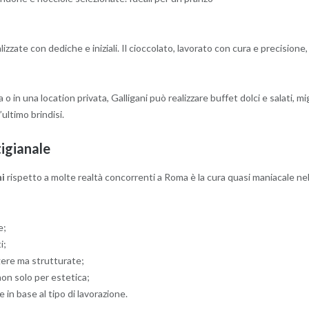
alizzate con dediche e iniziali. Il cioccolato, lavorato con cura e precisio
sa o in una location privata, Galligani può realizzare buffet dolci e salati
ultimo brindisi.
tigianale
ni
rispetto a molte realtà concorrenti a Roma è la cura quasi maniacale nel
e;
i;
gere ma strutturate;
non solo per estetica;
 in base al tipo di lavorazione.