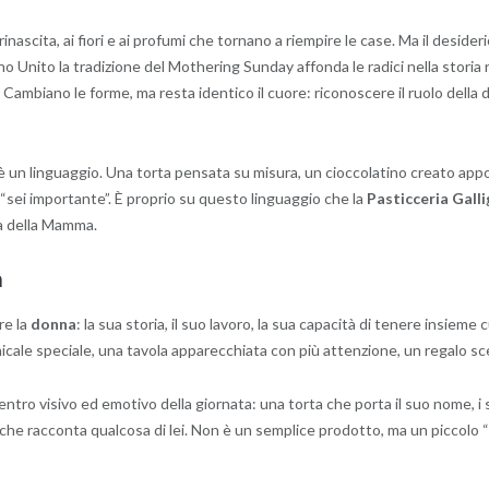
rinascita, ai fiori e ai profumi che tornano a riempire le case. Ma il deside
o Unito la tradizione del Mothering Sunday affonda le radici nella storia re
. Cambiano le forme, ma resta identico il cuore: riconoscere il ruolo dell
 un linguaggio. Una torta pensata su misura, un cioccolatino creato app
sei importante”. È proprio su questo linguaggio che la
Pasticceria Galli
ta della Mamma.
a
re la
donna
: la sua storia, il suo lavoro, la sua capacità di tenere insiem
ale speciale, una tavola apparecchiata con più attenzione, un regalo sce
entro visivo ed emotivo della giornata: una torta che porta il suo nome, i 
o che racconta qualcosa di lei. Non è un semplice prodotto, ma un piccolo 