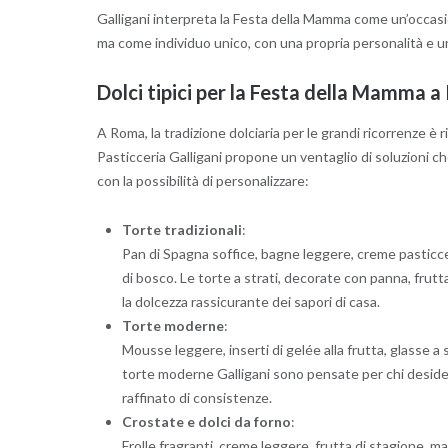
Galligani interpreta la Festa della Mamma come un’occas
ma come individuo unico, con una propria personalità e un
Dolci tipici per la Festa della Mamma 
A Roma, la tradizione dolciaria per le grandi ricorrenze è 
Pasticceria Galligani propone un ventaglio di soluzioni 
con la possibilità di personalizzare:
Torte tradizionali
:
Pan di Spagna soffice, bagne leggere, creme pasticcere 
di bosco. Le torte a strati, decorate con panna, frutt
la dolcezza rassicurante dei sapori di casa.
Torte moderne
:
Mousse leggere, inserti di gelée alla frutta, glasse a 
torte moderne Galligani sono pensate per chi deside
raffinato di consistenze.
Crostate e dolci da forno
:
Frolle fragranti, creme leggere, frutta di stagione, m