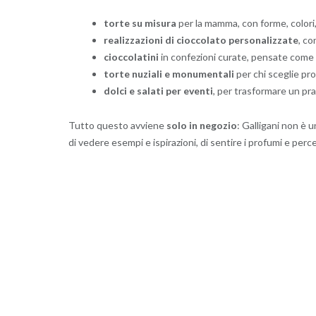
torte su misura
per la mamma, con forme, colori,
realizzazioni di cioccolato personalizzate
, co
cioccolatini
in confezioni curate, pensate come p
torte nuziali e monumentali
per chi sceglie pr
dolci e salati per eventi
, per trasformare un pr
Tutto questo avviene
solo in negozio
: Galligani non è 
di vedere esempi e ispirazioni, di sentire i profumi e percep