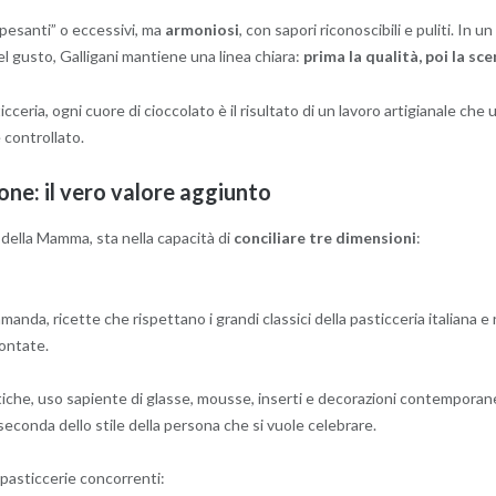
pesanti” o eccessivi, ma
armoniosi
, con sapori riconoscibili e puliti. I
l gusto, Galligani mantiene una linea chiara:
prima la qualità, poi la sc
ceria, ogni cuore di cioccolato è il risultato di un lavoro artigianale che
 controllato.
one: il vero valore aggiunto
a della Mamma, sta nella capacità di
conciliare tre dimensioni
:
manda, ricette che rispettano i grandi classici della pasticceria italiana e 
ontate.
iche, uso sapiente di glasse, mousse, inserti e decorazioni contempora
seconda dello stile della persona che si vuole celebrare.
 pasticcerie concorrenti: