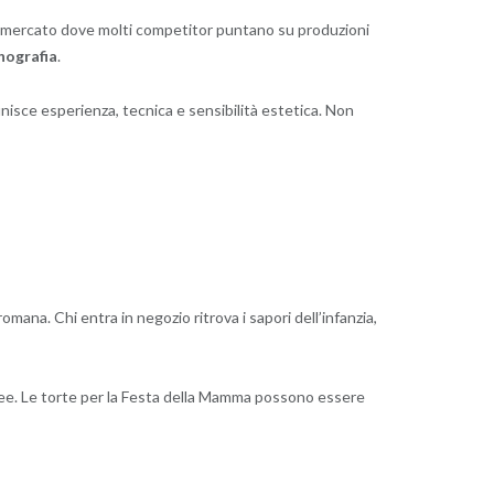
n un mercato dove molti competitor puntano su produzioni
enografia
.
 unisce esperienza, tecnica e sensibilità estetica. Non
romana. Chi entra in negozio ritrova i sapori dell’infanzia,
nee. Le torte per la Festa della Mamma possono essere