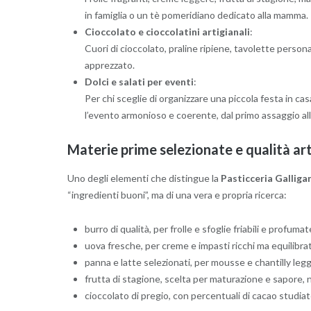
in famiglia o un tè pomeridiano dedicato alla mamma.
Cioccolato e cioccolatini artigianali
:
Cuori di cioccolato, praline ripiene, tavolette person
apprezzato.
Dolci e salati per eventi
:
Per chi sceglie di organizzare una piccola festa in ca
l’evento armonioso e coerente, dal primo assaggio all’
Materie prime selezionate e qualità ar
Uno degli elementi che distingue la
Pasticceria Galliga
“ingredienti buoni”, ma di una vera e propria ricerca:
burro di qualità, per frolle e sfoglie friabili e profumat
uova fresche, per creme e impasti ricchi ma equilibrat
panna e latte selezionati, per mousse e chantilly leg
frutta di stagione, scelta per maturazione e sapore, 
cioccolato di pregio, con percentuali di cacao studiate