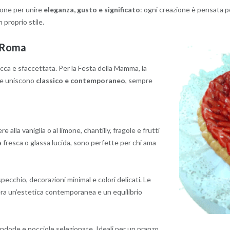
ione per unire
eleganza, gusto e significato
: ogni creazione è pensata pe
 proprio stile.
a Roma
ricca e sfaccettata. Per la Festa della Mamma, la
che uniscono
classico e contemporaneo
, sempre
alla vaniglia o al limone, chantilly, fragole e frutti
a fresca o glassa lucida, sono perfette per chi ama
specchio, decorazioni minimal e colori delicati. Le
ra un’estetica contemporanea e un equilibrio
andorle e nocciole selezionate. Ideali per un pranzo