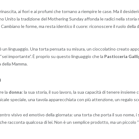
rinascita, ai fiori e ai profumi che tornano a riempire le case. Ma il deside
o Unito la tradizione del Mothering Sunday affonda le radici nella storia re
. Cambiano le forme, ma resta identico il cuore: riconoscere il ruolo dell
 un linguaggio. Una torta pensata su misura, un cioccolatino creato app
sei importante”. È proprio su questo linguaggio che la
Pasticceria Galli
ta della Mamma.
a
re la
donna
: la sua storia, il suo lavoro, la sua capacità di tenere insiem
ale speciale, una tavola apparecchiata con più attenzione, un regalo sce
entro visivo ed emotivo della giornata: una torta che porta il suo nome, i 
o che racconta qualcosa di lei. Non è un semplice prodotto, ma un piccolo 