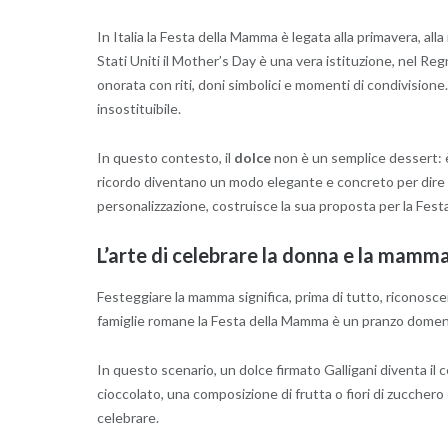
In Italia la Festa della Mamma è legata alla primavera, alla 
Stati Uniti il Mother’s Day è una vera istituzione, nel Regn
onorata con riti, doni simbolici e momenti di condivisione
insostituibile.
In questo contesto, il
dolce
non è un semplice dessert: è
ricordo diventano un modo elegante e concreto per dire “
personalizzazione, costruisce la sua proposta per la Fes
L’arte di celebrare la donna e la mamm
Festeggiare la mamma significa, prima di tutto, riconosce
famiglie romane la Festa della Mamma è un pranzo domenic
In questo scenario, un dolce firmato Galligani diventa il c
cioccolato, una composizione di frutta o fiori di zuccher
celebrare.