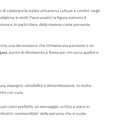
rio di celebrare la madre attraversa culture e confini: negli
ligiosa, in molti Paesi asiatici la figura materna è
a donna e, in particolare, della mamma come presenza
osta, una decorazione che richiama una passione o un
gani
, punto di riferimento a Roma per chi cerca qualità e
e cura, impegno, sensibilità e determinazione. In molte
lto con cura.
suoi colori preferiti, un messaggio scritto a mano in
“ritratto commestibile” della persona che si vuole