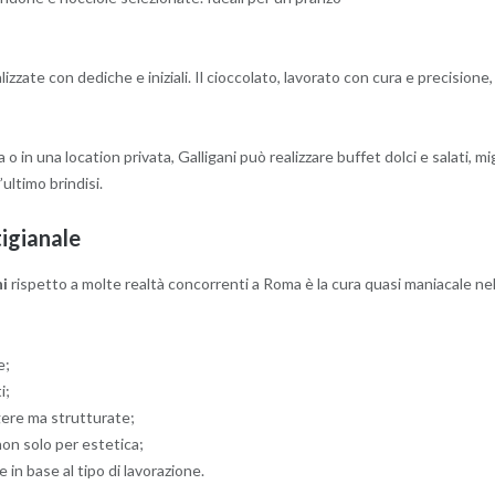
alizzate con dediche e iniziali. Il cioccolato, lavorato con cura e precisio
sa o in una location privata, Galligani può realizzare buffet dolci e salati
ultimo brindisi.
tigianale
ni
rispetto a molte realtà concorrenti a Roma è la cura quasi maniacale nel
e;
i;
gere ma strutturate;
non solo per estetica;
 in base al tipo di lavorazione.