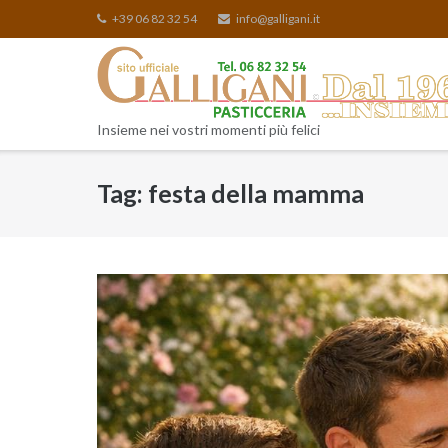
Skip
+39 06 82 32 54
info@galligani.it
to
content
Insieme nei vostri momenti più felici
Tag:
festa della mamma