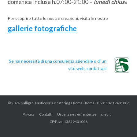
domenica inclusa h.07:00-21:00 –
lunedì chius
o
Per scoprire tutte le nostre creazioni, visita le nostre
gallerie fotografiche
Se hai necessità di una consulenza aziendale o di un
sito web, contattaci
© 2026
Galligani Pasticceria e catering a Roma
- Roma - P.Iva: 13619401006
Privacy
Contatti
Urgenze ed emergenze
credit
CF/P.Iva: 13619401006